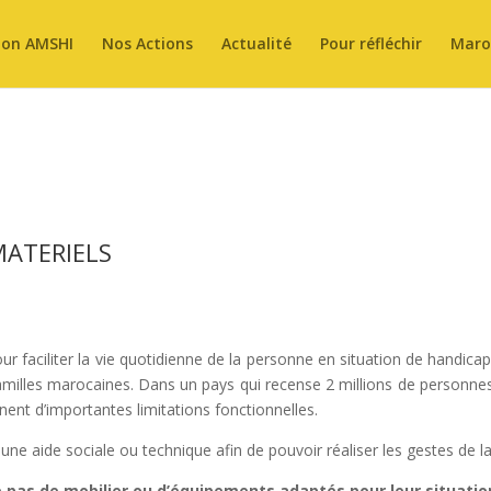
ion AMSHI
Nos Actions
Actualité
Pour réfléchir
Maroc
MATERIELS
pour faciliter la vie quotidienne de la personne en situation de handic
milles marocaines. Dans un pays qui recense 2 millions de personnes 
nent d’importantes limitations fonctionnelles.
ne aide sociale ou technique afin de pouvoir réaliser les gestes de la
e pas de mobilier ou d’équipements adaptés
pour leur situati