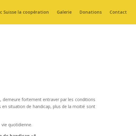
 Suisse la coopération
Galerie
Donations
Contact
ap, demeure fortement entraver par les conditions
en situation de handicap, plus de la moitié sont
 vie quotidienne.
on de handicap »*.